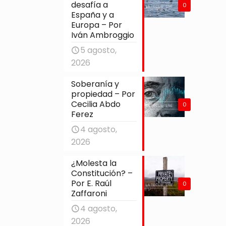
desafía a
0
España y a
Europa – Por
Iván Ambroggio
5 agosto,
2026
Soberanía y
propiedad – Por
Cecilia Abdo
0
Ferez
4 agosto,
2026
¿Molesta la
Constitución? –
Por E. Raúl
0
Zaffaroni
4 agosto,
2026