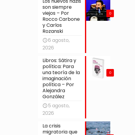
Los nuevos nazis
son siempre
viejos – Por
0
Rocco Carbone
y Carlos
Rozanski
6 agosto,
2026
Libros: Sátira y
política: Para
una teoría de la
0
imaginación
política – Por
Alejandra
González
5 agosto,
2026
La crisis
migratoria que