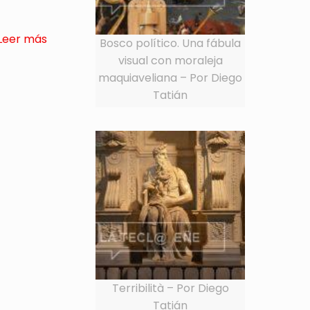
Leer más
Bosco político. Una fábula
visual con moraleja
maquiaveliana – Por Diego
Tatián
Terribilità – Por Diego
Tatián