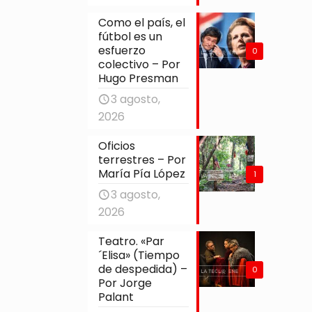
Como el país, el
fútbol es un
esfuerzo
0
colectivo – Por
Hugo Presman
3 agosto,
2026
Oficios
terrestres – Por
María Pía López
1
3 agosto,
2026
Teatro. «Par
´Elisa» (Tiempo
de despedida) –
0
Por Jorge
Palant