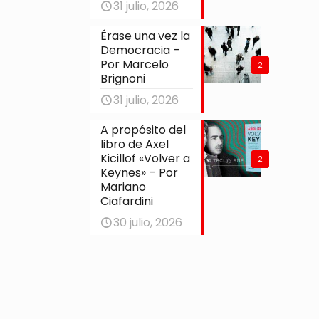
31 julio, 2026
Érase una vez la
Democracia –
Por Marcelo
2
Brignoni
31 julio, 2026
A propósito del
libro de Axel
Kicillof «Volver a
2
Keynes» – Por
Mariano
Ciafardini
30 julio, 2026