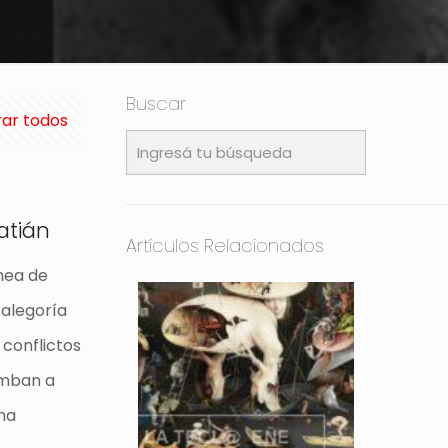
Buscar
ar todos
a
atián
Artículos Relacionados
ínea de
 alegoría
 conflictos
umban a
na