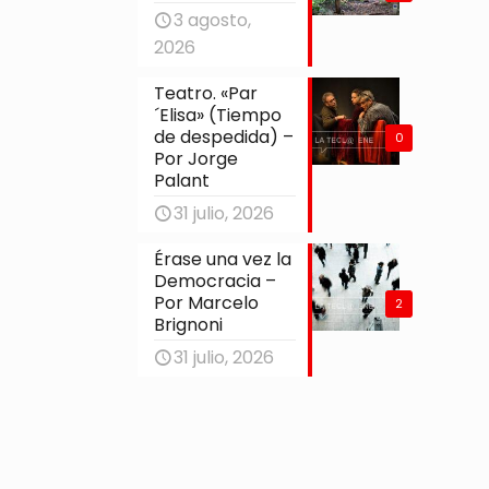
3 agosto,
2026
Teatro. «Par
´Elisa» (Tiempo
de despedida) –
0
Por Jorge
Palant
31 julio, 2026
Érase una vez la
Democracia –
Por Marcelo
2
Brignoni
31 julio, 2026