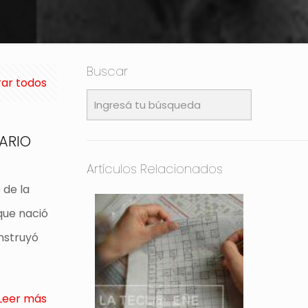
Buscar
ar todos
ARIO
Artículos Relacionados
 de la
que nació
onstruyó
Leer más