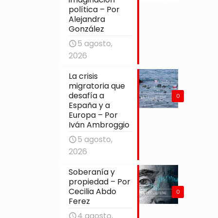
política – Por
Alejandra
González
5 agosto,
2026
La crisis
migratoria que
desafía a
0
España y a
Europa – Por
Iván Ambroggio
5 agosto,
2026
Soberanía y
propiedad – Por
Cecilia Abdo
0
Ferez
4 agosto,