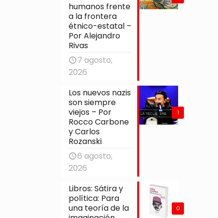
humanos frente
a la frontera
étnico-estatal –
Por Alejandro
Rivas
7 agosto,
2026
Los nuevos nazis
son siempre
viejos – Por
1
Rocco Carbone
y Carlos
Rozanski
6 agosto,
2026
Libros: Sátira y
política: Para
una teoría de la
0
imaginación