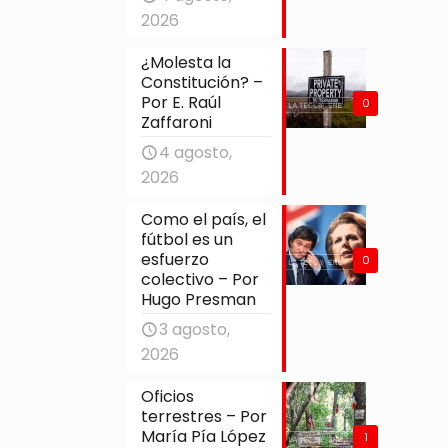
2026
¿Molesta la
Constitución? –
Por E. Raúl
0
Zaffaroni
4 agosto,
2026
Como el país, el
fútbol es un
esfuerzo
0
colectivo – Por
Hugo Presman
3 agosto,
2026
Oficios
terrestres – Por
María Pía López
1