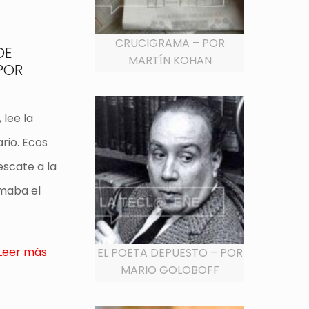
CRUCIGRAMA – POR
DE
MARTÍN KOHAN
POR
 lee la
rio. Ecos
escate a la
amaba el
Leer más
EL POETA DEPUESTO – POR
MARIO GOLOBOFF