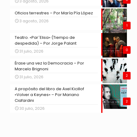
3 agosto, 2026
Oficios terrestres – Por María Pía López
3 agosto, 2026
1
Teatro. «Par´Elisa» (Tiempo de
despedida) – Por Jorge Palant
0
31 julio, 2026
Érase una vez la Democracia – Por
Marcelo Brignoni
2
31 julio, 2026
A propósito del libro de Axel Kicillof
«Volver a Keynes» – Por Mariano
Ciafardini
2
30 julio, 2026