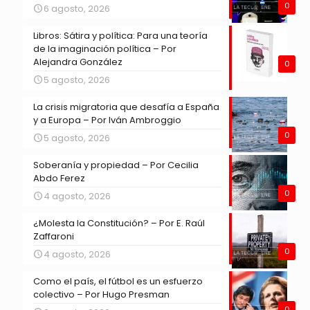
0
6 agosto, 2026
Libros: Sátira y política: Para una teoría
de la imaginación política – Por
Alejandra González
0
5 agosto, 2026
La crisis migratoria que desafía a España
y a Europa – Por Iván Ambroggio
0
5 agosto, 2026
Soberanía y propiedad – Por Cecilia
Abdo Ferez
0
4 agosto, 2026
¿Molesta la Constitución? – Por E. Raúl
Zaffaroni
0
4 agosto, 2026
Como el país, el fútbol es un esfuerzo
colectivo – Por Hugo Presman
0