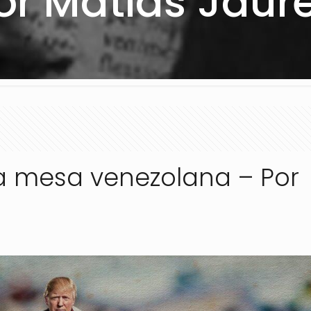
or Matías Jaur
la mesa venezolana – Por