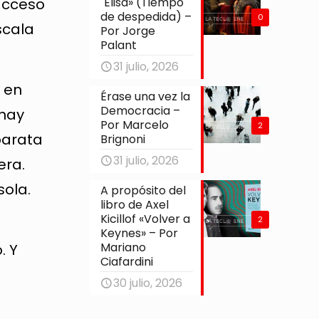
 acceso
´Elisa» (Tiempo
de despedida) –
0
scala
Por Jorge
Palant
31 julio, 2026
 en
Érase una vez la
Democracia –
 hay
Por Marcelo
2
barata
Brignoni
31 julio, 2026
era.
sola.
A propósito del
libro de Axel
Kicillof «Volver a
2
Keynes» – Por
Mariano
. Y
Ciafardini
30 julio, 2026