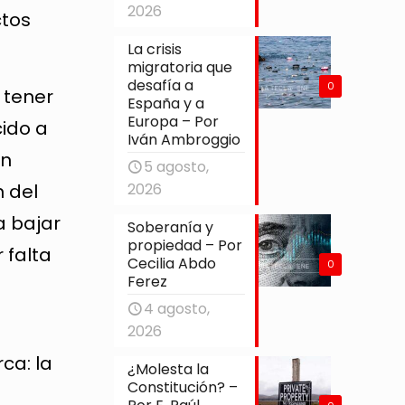
2026
ctos
La crisis
migratoria que
desafía a
0
 tener
España y a
Europa – Por
ido a
Iván Ambroggio
en
5 agosto,
n del
2026
a bajar
Soberanía y
propiedad – Por
 falta
Cecilia Abdo
0
Ferez
4 agosto,
2026
ca: la
¿Molesta la
Constitución? –