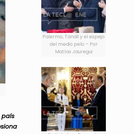
Palermo, Tandil y el espejo
del medio pelo – Por
Matías Jauregui
 país
esiona