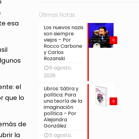
o
n
Últimas Notas
te esa
Los nuevos nazis
son siempre
viejos – Por
0
Rocco Carbone
sil
y Carlos
Rozanski
Algunos
6 agosto,
2026
ente: el
Libros: Sátira y
política: Para
r que lo
una teoría de la
0
imaginación
política – Por
Alejandra
además de
González
brir la
5 agosto,