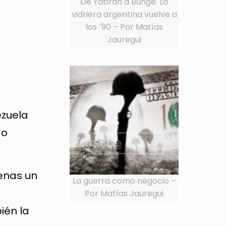
De Yabrán a Bunge. La
vidriera argentina vuelve a
los ´90 – Por Matías
Jauregui
ezuela
do
penas un
La guerra como negocio –
Por Matías Jauregui
ién la