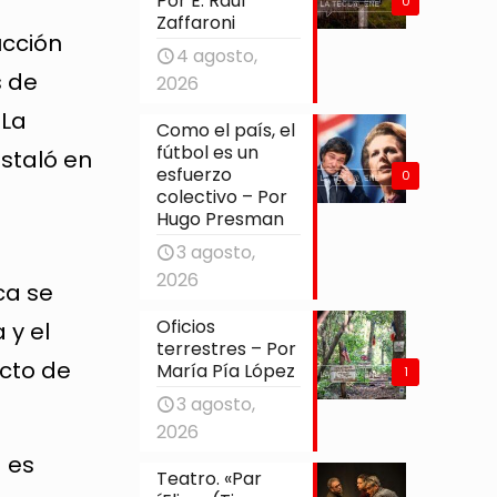
Por E. Raúl
0
Zaffaroni
ucción
4 agosto,
s de
2026
 La
Como el país, el
fútbol es un
nstaló en
esfuerzo
0
o
colectivo – Por
Hugo Presman
3 agosto,
2026
ca se
Oficios
 y el
terrestres – Por
ecto de
María Pía López
1
3 agosto,
2026
a es
Teatro. «Par