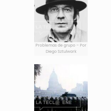
Problemas de grupo – Por
Diego Sztulwark