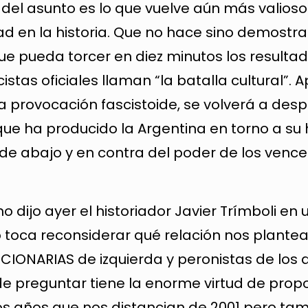
 del asunto es lo que vuelve aún más valioso
d en la historia. Que no hace sino demostra
e pueda torcer en diez minutos los resulta
stas oficiales llaman “la batalla cultural”. 
a provocación fascistoide, se volverá a desp
ue ha producido la Argentina en torno a su h
sde abajo y en contra del poder de los venc
dijo ayer el historiador Javier Trímboli en 
zo toca reconsiderar qué relación nos plant
CIONARIAS de izquierda y peronistas de los 
de preguntar tiene la enorme virtud de prop
tos años que nos distancian de 2001 pero ta