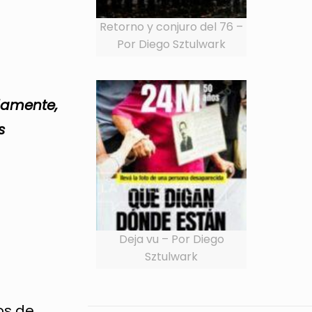
Retorno y conjuro del 76 –
Por Diego Sztulwark
damente,
s
Deja vu – Por Diego
Sztulwark
os de