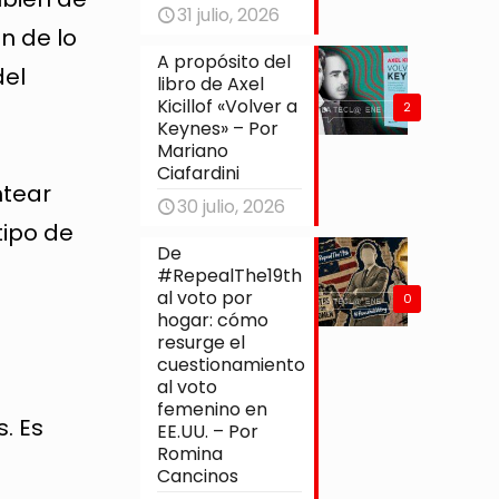
31 julio, 2026
n de lo
A propósito del
del
libro de Axel
Kicillof «Volver a
2
Keynes» – Por
Mariano
Ciafardini
ntear
30 julio, 2026
tipo de
De
#RepealThe19th
al voto por
0
hogar: cómo
resurge el
cuestionamiento
al voto
femenino en
s. Es
EE.UU. – Por
Romina
Cancinos