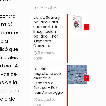
Últimas Notas
contra
Libros: Sátira y
política: Para
rajo).
una teoría de la
0
imaginación
s agentes
política – Por
o al
Alejandra
González
licó que
5 agosto,
 civiles
2026
icial. A
La crisis
migratoria que
sivas de
desafía a
0
es de la
España y a
Europa – Por
mo” sino
Iván Ambroggio
edio de
5 agosto,
2026