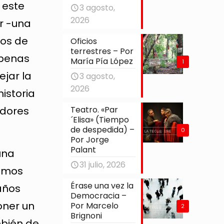
 este
3 agosto,
2026
r -una
dos de
Oficios
terrestres – Por
Apenas
María Pía López
1
ejar la
3 agosto,
2026
istoria
Teatro. «Par
edores
´Elisa» (Tiempo
de despedida) –
0
Por Jorge
Palant
una
31 julio, 2026
eamos
Érase una vez la
años
Democracia –
oner un
Por Marcelo
2
Brignoni
mbién de