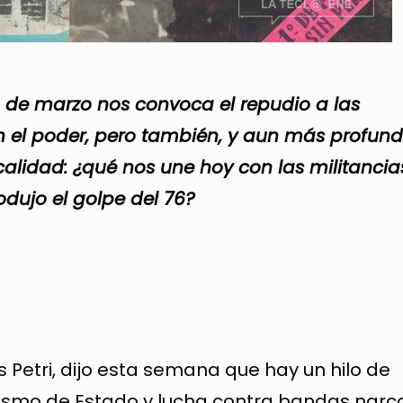
4 de marzo nos convoca el repudio a las
n el poder, pero también, y aun más profun
calidad: ¿qué nos une hoy con las militancia
odujo el golpe del 76?
s Petri, dijo esta semana que hay un hilo de
rismo de Estado y lucha contra bandas narc