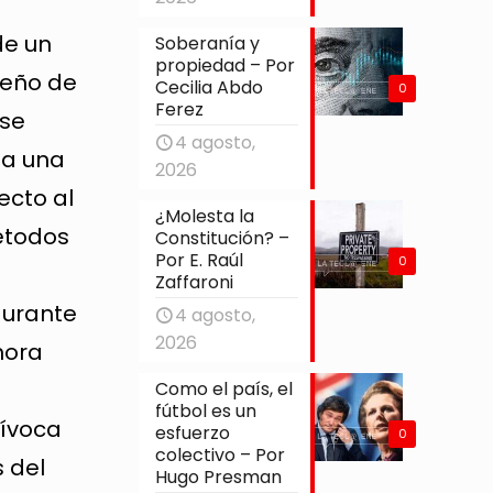
de un
Soberanía y
propiedad – Por
seño de
Cecilia Abdo
0
Ferez
ese
4 agosto,
ea una
2026
ecto al
¿Molesta la
étodos
Constitución? –
Por E. Raúl
0
Zaffaroni
durante
4 agosto,
2026
hora
Como el país, el
fútbol es un
uívoca
esfuerzo
0
colectivo – Por
 del
Hugo Presman