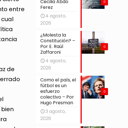
Cecilia Abdo
0
Ferez
nto entre
4 agosto,
 cual
2026
ítica
¿Molesta la
tancia
Constitución? –
Por E. Raúl
0
Zaffaroni
4 agosto,
2026
az de
cerrado
Como el país, el
fútbol es un
y
esfuerzo
0
colectivo – Por
el
Hugo Presman
 bien
3 agosto,
ura
2026