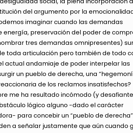
esigualdad social, la plena incorporación 
stitución del argumento por la emocionalidad
ón podemos imaginar cuando las demandas
e energía, preservación del poder de compr
r nombrar tres demandas omnipresentes) su
de toda articulación pero también de todo 
l actual andamiaje de poder interpelar las
urgir un pueblo de derecha, una “hegemon
reaccionaria de los reclamos insatisfechos? 
pre me ha resultado incómodo (y desafiante
bstáculo lógico alguno -dado el carácter
adora- para concebir un “pueblo de derecha”
nden a señalar justamente que aún cuando 