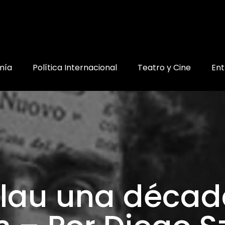
mía
Política Internacional
Teatro y Cine
Ent
clau una déca