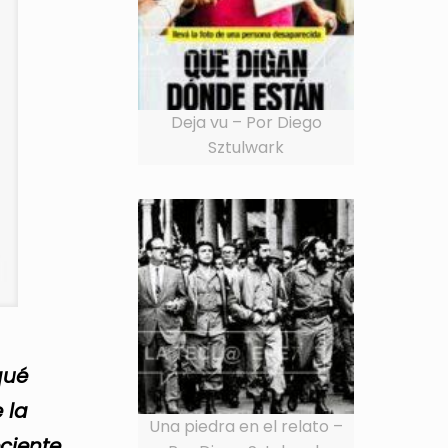
Deja vu – Por Diego
Sztulwark
qué
 la
Una piedra en el relato –
ciente.