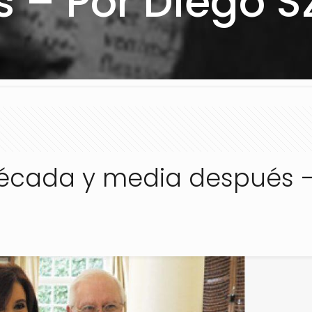
 – Por Diego S
década y media después –