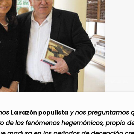
emos
La razón populista
y nos preguntamos 
ivo de los fenómenos hegemónicos, propio de
que madura en los períodos de decepción cre