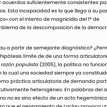
ar acuerdos suficientemente consistentes par
cos. Esta incapacidad es la que llega a su p
o» con el intento de magnicidio del 1° de
mblema de la descomposición de la democr
au a partir de semejante diagnóstico? ¿Perm
hipótesis límite de de una forma articulatori
 razón populista
(2005), la política no func
n la cual una sociedad siempre ya constitui
mo práctica articulatoria de demanda part
tutivamente heterogéneo. En palabras del au
smo no es sino efecto de un acto hegemónico
aro que el pensamiento de Laclau provoca un