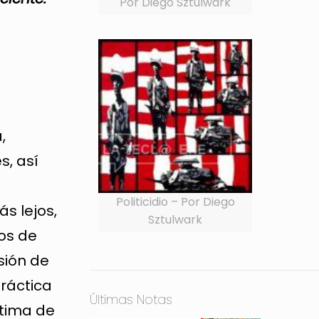
Por Diego Sztulwark
,
s, así
Politicidio – Por Diego
s lejos,
Sztulwark
os de
sión de
práctica
Últimas Notas
ptima de