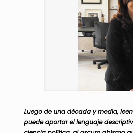
Luego de una década y media, le
puede aportar el lenguaje descript
ciencia política, al oscuro abismo 