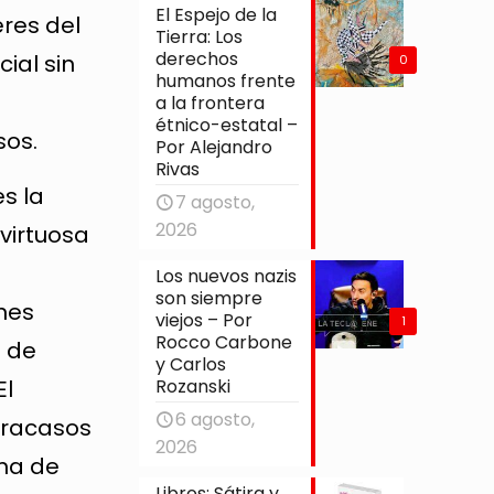
El Espejo de la
res del
Tierra: Los
derechos
ial sin
0
humanos frente
a la frontera
étnico-estatal –
sos.
Por Alejandro
Rivas
s la
7 agosto,
2026
virtuosa
s
Los nuevos nazis
son siempre
nes
viejos – Por
1
Rocco Carbone
a de
y Carlos
El
Rozanski
6 agosto,
fracasos
2026
rma de
Libros: Sátira y