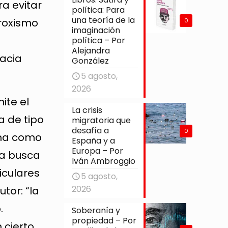
a evitar
política: Para
una teoría de la
aroxismo
0
imaginación
política – Por
Alejandra
acia
González
5 agosto,
2026
ite el
La crisis
a de tipo
migratoria que
desafía a
0
iona como
España y a
Europa – Por
da busca
Iván Ambroggio
iculares
5 agosto,
2026
tor: “la
.
Soberanía y
propiedad – Por
 cierto