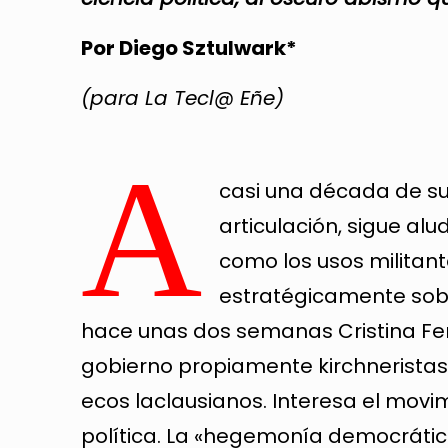
Por Diego Sztulwark*
(para La Tecl@ Eñe)
A
casi una década de su f
articulación, sigue alu
como los usos militan
estratégicamente sobre
hace unas dos semanas Cristina Fer
gobierno propiamente kirchnerista
ecos laclausianos. Interesa el movi
política. La «hegemonía democrátic