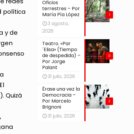
de redes
Oficios
terrestres – Por
 política
María Pía López
1
3 agosto,
2026
a y de
rgen
Teatro. «Par
´Elisa» (Tiempo
consenso
de despedida) –
0
Por Jorge
Palant
ía
31 julio, 2026
El
Érase una vez la
). Quizá
Democracia –
Por Marcelo
2
Brignoni
,
31 julio, 2026
gana