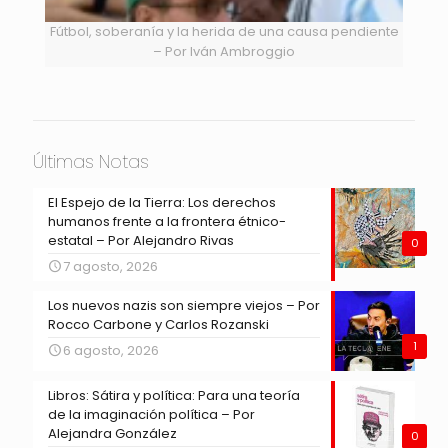
Fútbol, soberanía y la herida de una causa pendiente
– Por Iván Ambroggio
Últimas Notas
El Espejo de la Tierra: Los derechos
humanos frente a la frontera étnico-
estatal – Por Alejandro Rivas
0
7 agosto, 2026
Los nuevos nazis son siempre viejos – Por
Rocco Carbone y Carlos Rozanski
1
6 agosto, 2026
Libros: Sátira y política: Para una teoría
de la imaginación política – Por
Alejandra González
0