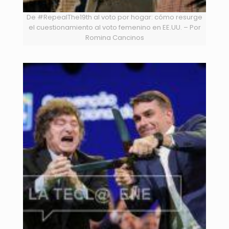
De #RepealThe19th al voto por hogar: cómo resurge
el cuestionamiento al voto femenino en EE.UU. – Por
Romina Cancinos