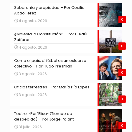
Soberanía y propiedad – Por Cecilia
Abdo Ferez
0
4 agosto, 2026
¿Molesta la Constitución? – Por E. Raúl
Zaffaroni
0
4 agosto, 2026
Como el país, el fútbol es un esfuerzo
colectivo – Por Hugo Presman
0
3 agosto, 2026
Oficios terrestres – Por María Pía López
3 agosto, 2026
1
Teatro. «Par´Elisa» (Tiempo de
despedida) – Por Jorge Palant
0
31 julio, 2026