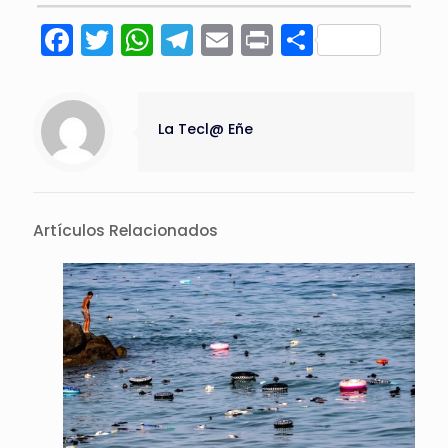
Facebook
Twitter
WhatsApp
Telegram
Email
Print
Compart
La Tecl@ Eñe
Artículos Relacionados