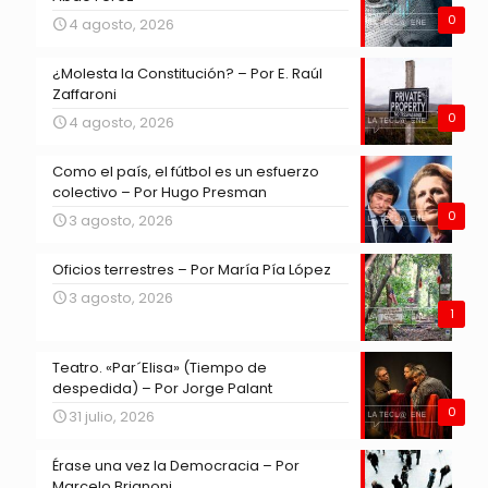
0
4 agosto, 2026
¿Molesta la Constitución? – Por E. Raúl
Zaffaroni
0
4 agosto, 2026
Como el país, el fútbol es un esfuerzo
colectivo – Por Hugo Presman
0
3 agosto, 2026
Oficios terrestres – Por María Pía López
3 agosto, 2026
1
Teatro. «Par´Elisa» (Tiempo de
despedida) – Por Jorge Palant
0
31 julio, 2026
Érase una vez la Democracia – Por
Marcelo Brignoni