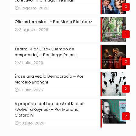
colectivo – Por Hugo Presman
0
3 agosto, 2026
Oficios terrestres – Por María Pía López
3 agosto, 2026
1
Teatro. «Par´Elisa» (Tiempo de
despedida) – Por Jorge Palant
0
31 julio, 2026
Érase una vez la Democracia – Por
Marcelo Brignoni
2
31 julio, 2026
A propósito del libro de Axel Kicillof
«Volver a Keynes» – Por Mariano
Ciafardini
2
30 julio, 2026