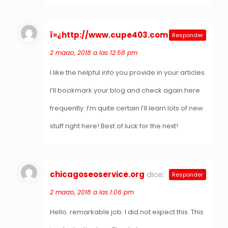
ï»¿http://www.cupe403.com
dice:
Responder
2 marzo, 2018 a las 12:58 pm
I like the helpful info you provide in your articles.
I’ll bookmark your blog and check again here
frequently. I’m quite certain I’ll learn lots of new
stuff right here! Best of luck for the next!
chicagoseoservice.org
dice:
Responder
2 marzo, 2018 a las 1:06 pm
Hello. remarkable job. I did not expect this. This