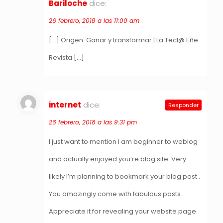
Bariloche
dice:
26 febrero, 2018 a las 11:00 am
[…] Origen: Ganar y transformar | La Tecl@ Eñe
Revista […]
internet
dice:
Responder
26 febrero, 2018 a las 9:31 pm
I just want to mention I am beginner to weblog
and actually enjoyed you’re blog site. Very
likely I’m planning to bookmark your blog post .
You amazingly come with fabulous posts.
Appreciate it for revealing your website page.