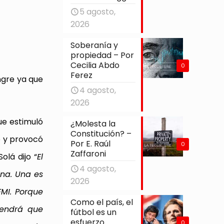
5 agosto,
2026
Soberanía y
propiedad – Por
Cecilia Abdo
0
Ferez
ngre ya que
4 agosto,
2026
ue estimuló
¿Molesta la
Constitución? –
o y provocó
Por E. Raúl
0
Zaffaroni
olá dijo “
El
4 agosto,
ina. Una es
2026
FMI. Porque
Como el país, el
tendrá que
fútbol es un
esfuerzo
0