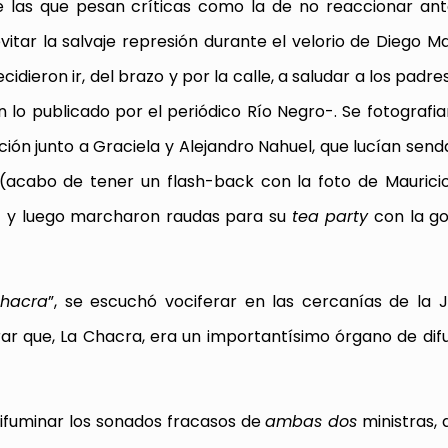
e las que pesan críticas como la de no reaccionar ante
tar la salvaje represión durante el velorio de Diego M
dieron ir, del brazo y por la calle, a saludar a los padre
 lo publicado por el periódico Río Negro-. Se fotografia
ción junto a Graciela y Alejandro Nahuel, que lucían sen
(acabo de tener un flash-back con la foto de Maurici
R) y luego marcharon raudas para su
tea party
con la g
Chacra
”, se escuchó vociferar en las cercanías de la 
ar que, La Chacra, era un importantísimo órgano de difu
ifuminar los sonados fracasos de
ambas dos
ministras,