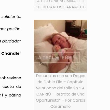
LA HISTORIA NO MIRA TELE
– POR CARLOS CARAMELLO
suficiente.
ner pasión.
ra bordada
”
 Chandler
Denuncias que son Dagas
 sobreviene
de Doble Filo – Capítulo
a cuota de
veintiocho del folletín “LA
CARRIÓ – Retrato de una
r) y pátina
Oportunista” – Por Carlos
Caramello