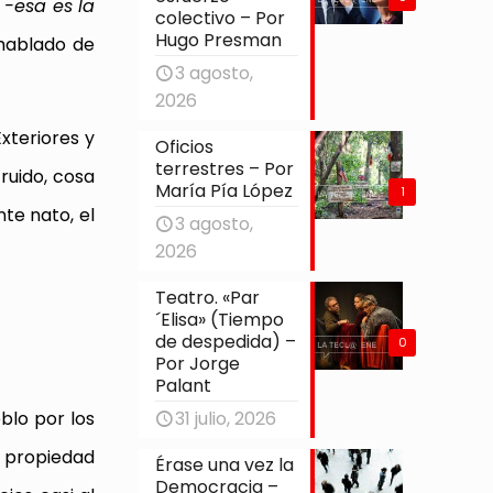
 -esa es la
colectivo – Por
Hugo Presman
 hablado de
3 agosto,
2026
xteriores y
Oficios
terrestres – Por
ruido, cosa
María Pía López
1
te nato, el
3 agosto,
2026
Teatro. «Par
´Elisa» (Tiempo
de despedida) –
0
Por Jorge
Palant
31 julio, 2026
eblo por los
 propiedad
Érase una vez la
Democracia –