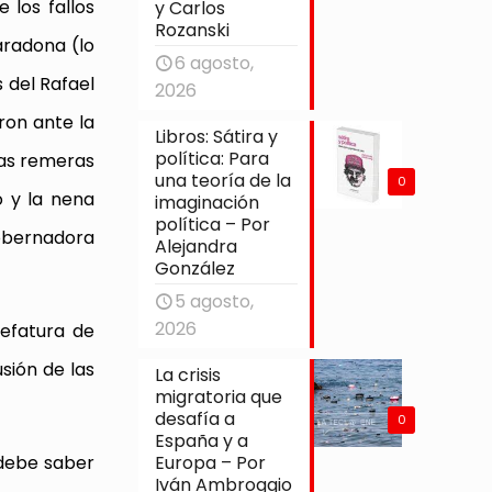
 los fallos
y Carlos
Rozanski
aradona (lo
6 agosto,
s del Rafael
2026
ron ante la
Libros: Sátira y
política: Para
das remeras
una teoría de la
0
o y la nena
imaginación
política – Por
obernadora
Alejandra
González
5 agosto,
2026
Jefatura de
sión de las
La crisis
migratoria que
desafía a
0
España y a
Europa – Por
 debe saber
Iván Ambroggio