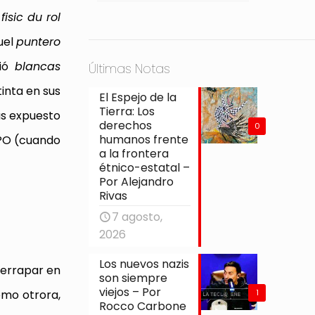
l
fisic du rol
uel
puntero
gió
blancas
Últimas Notas
inta en sus
El Espejo de la
Tierra: Los
ás expuesto
derechos
0
humanos frente
SPO (cuando
a la frontera
étnico-estatal –
Por Alejandro
Rivas
7 agosto,
2026
Los nuevos nazis
derrapar en
son siempre
viejos – Por
1
como otrora,
Rocco Carbone