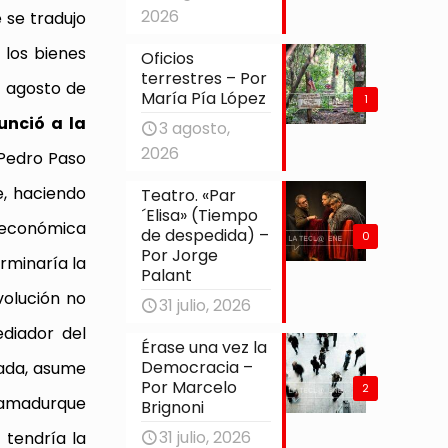
2026
 se tradujo
 los bienes
Oficios
terrestres – Por
n agosto de
María Pía López
1
unció a la
3 agosto,
2026
 Pedro Paso
e, haciendo
Teatro. «Par
´Elisa» (Tiempo
s económica
de despedida) –
0
Por Jorge
erminaría la
Palant
volución no
31 julio, 2026
ediador del
Érase una vez la
Democracia –
nada, asume
Por Marcelo
2
 Mamadurque
Brignoni
31 julio, 2026
l tendría la