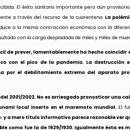
bida. El éxito sanitario importante pero aún provisorio,
mente a través del recurso de la cuarentena.
La polém
nduce a la misma contracción económica con la diferen
esultado con la carga despiadada de miles y miles de muer
ícil de prever, lamentablemente ha hecho coincidir 
ico con el pico de la pandemia. La destrucción 
na por el debilitamiento extremo del aparato pr
a del 2001/2002. No es arriesgado pronosticar una ca
sunami local inserto en el maremoto mundial.
El fu
o;
y a mero título informativo parece razonable ver q
able como fue la de 1929/1930. Igualmente ésta es