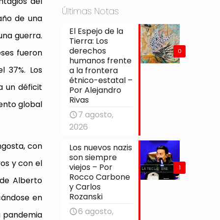
ntagios del
Últimas Notas
maño de una
El Espejo de la
una guerra.
Tierra: Los
derechos
eses fueron
0
humanos frente
l 37%. Los
a la frontera
étnico-estatal –
 un déficit
Por Alejandro
Rivas
ento global
7 agosto,
2026
ngosta, con
Los nuevos nazis
son siempre
os y con el
viejos – Por
1
Rocco Carbone
de Alberto
y Carlos
Rozanski
ocándose en
6 agosto,
la pandemia