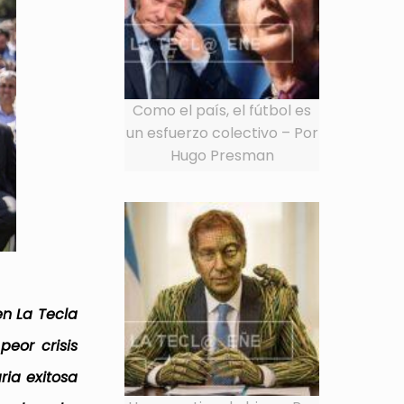
Como el país, el fútbol es
un esfuerzo colectivo – Por
Hugo Presman
en La Tecla
peor crisis
ria exitosa