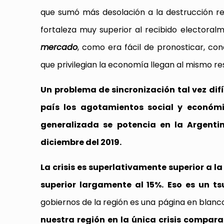
que sumó más desolación a la destrucción reci
fortaleza muy superior al recibido electoral
mercado
, como era fácil de pronosticar, co
que privilegian la economía llegan al mismo r
Un problema de sincronización tal vez dif
país los agotamientos social y económ
generalizada se potencia en la Argenti
diciembre del 2019.
La crisis es superlativamente superior a l
superior largamente al 15%.
Eso es un t
gobiernos de la región es una página en blanc
nuestra región en la única crisis compar