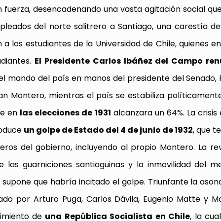
n fuerza, desencadenando una vasta agitación social que
leados del norte salitrero a Santiago, una carestía de
a los estudiantes de la Universidad de Chile, quienes e
udiantes.
El P
residente Carlos Ibáñez del Campo ren
l mando del país en manos del presidente del Senado,
an Montero, mientras el país se estabiliza políticament
ue en
las
elecciones de 1931
alcanzara un 64%. La crisi
produce
un
golpe de Estado del 4 de junio de 1932
, que t
eros del gobierno, incluyendo al propio Montero. La re
 las guarniciones santiaguinas y la inmovilidad del m
e supone que habría incitado el golpe. Triunfante la aso
zado por Arturo Puga, Carlos Dávila, Eugenio Matte y
cimiento de
una
República Socialista
en Chile
, la cua