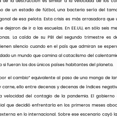
 de la destrucción es similar a la velocidad de los co
o de un estadio de fútbol, una bacteria sería del ta
agonal de esa pelota. Esta crisis es más arrasadora que 
 dejaron de ir a las escuelas. En EE.UU, en sólo seis m
onas. La caída de su PBI del segundo trimestre es de
enen silencio cuando en el país que admiran se espera
udado un mundo que camina al cataclismo del calentami
si fueran los dos únicos países habitantes del planeta.
 por el cambio” equivalente al paso de una manga de la
 carne, ello entre decenas y decenas de índices negativ
 velocidad del contagio de la pandemia. El gobierno 
cial que decidió enfrentarla en los primeros meses ab
 externa en lo internacional. Sobre ese escenario cayó 