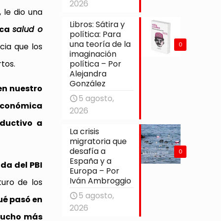
2026
 le dio una
Libros: Sátira y
ica
salud o
política: Para
una teoría de la
0
cia que los
imaginación
tos.
política – Por
Alejandra
González
en nuestro
5 agosto,
económica
2026
oductivo a
La crisis
migratoria que
desafía a
0
España y a
ída del PBI
Europa – Por
Iván Ambroggio
turo de los
5 agosto,
ué pasó en
2026
 mucho más