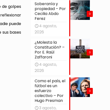
Soberanía y
ie de golpes
propiedad – Por
Cecilia Abdo
0
reflexionar
Ferez
nadie puede
4 agosto,
2026
e sus bases
¿Molesta la
Constitución? –
Por E. Raúl
0
Zaffaroni
4 agosto,
2026
Como el país, el
fútbol es un
esfuerzo
0
colectivo – Por
Hugo Presman
3 agosto,