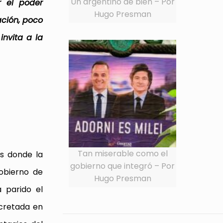
Un argentino de bien – Por
r el poder
Hugo Presman
ación, poco
invita a la
Tan miserable como el
os donde la
gobierno que integró – Por
gobierno de
Hugo Presman
 parido el
ncretada en