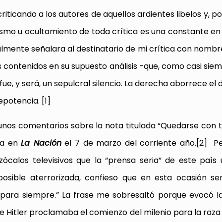
iticando a los autores de aquellos ardientes libelos y, p
smo u ocultamiento de toda crítica es una constante en 
lmente señalara al destinatario de mi crítica con nombre
s contenidos en su supuesto análisis -que, como casi siem
e, y será, un sepulcral silencio. La derecha aborrece el 
repotencia.
[1]
unos comentarios sobre la nota titulada “Quedarse con 
ra en
La Nación
el 7 de marzo del corriente año.
[2]
Pes
ócalos televisivos que la “prensa seria” de este país u
osible aterrorizada, confieso que en esta ocasión se
“para siempre.” La frase me sobresaltó porque evocó l
ue Hitler proclamaba el comienzo del milenio para la raza 