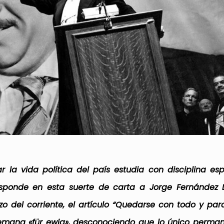
zar la vida política del país estudia con disciplina es
esponde en esta suerte de carta a Jorge Fernández D
zo del corriente, el artículo “Quedarse con todo y par
alemana
«für ewig», desconociendo que lo único perman