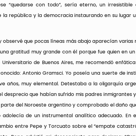
ese “quedarse con todo”, sería eterno, un irresistible
de la república y la democracia instaurando en su lugar 
 y observé que pocas líneas más abajo aparecían varias 
una gratitud muy grande con él porque fue quien en un 
ub Universitario de Buenos Aires, me recomendó enfáti
nocido: Antonio Gramsci. Yo poseía una suerte de insti
eve años, muy elemental. Detestaba a la oligarquía arge
 el desprecio que habían sufrido mis padres inmigrantes 
a parte del Noroeste argentino y comprobado el daño qu
 adolecía de un instrumental analítico adecuado. En 
ambio entre Pepe y Torcuato sobre el “empate catastró