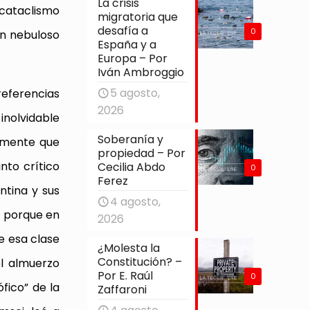
La crisis
 cataclismo
migratoria que
desafía a
0
un nebuloso
España y a
Europa – Por
Iván Ambroggio
5 agosto,
referencias
2026
inolvidable
Soberanía y
camente que
propiedad – Por
nto crítico
Cecilia Abdo
0
Ferez
ntina y sus
4 agosto,
y porque en
2026
e esa clase
¿Molesta la
Constitución? –
el almuerzo
Por E. Raúl
0
fico” de la
Zaffaroni