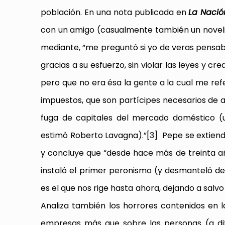
población. En una nota publicada en
La Nació
con un amigo (casualmente también un noveli
mediante, “me preguntó si yo de veras pensab
gracias a su esfuerzo, sin violar las leyes y cr
pero que no era ésa la gente a la cual me ref
impuestos, que son partícipes necesarios d
fuga de capitales del mercado doméstico (u
estimó Roberto Lavagna).”
[3]
Pepe se extiende
y concluye que “desde hace más de treinta a
instaló el primer peronismo (y desmanteló des
es el que nos rige hasta ahora, dejando a salvo
Analiza también los horrores contenidos en l
empresas más que sobre las personas (a dif