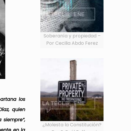
Soberanía y propiedad –
Por Cecilia Abdo Ferez
partana los
íaz, quien
a siempre”,
¿Molesta la Constitución?
ente en la