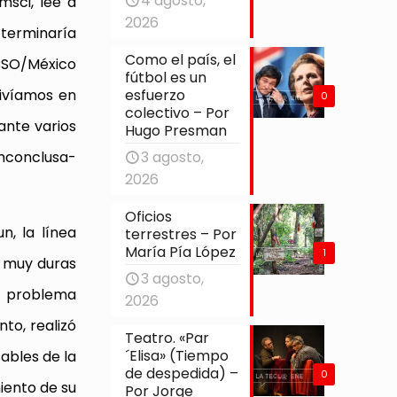
4 agosto,
msci, leé a
2026
 terminaría
Como el país, el
ACSO/México
fútbol es un
esfuerzo
ivíamos en
0
colectivo – Por
ante varios
Hugo Presman
3 agosto,
inconclusa-
2026
Oficios
n, la línea
terrestres – Por
María Pía López
1
s muy duras
3 agosto,
l problema
2026
to, realizó
Teatro. «Par
´Elisa» (Tiempo
ables de la
de despedida) –
0
iento de su
Por Jorge