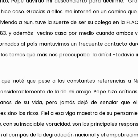
to, Pepe advirtió mi desconcierto para decirme: “Gra
es hice caso. Gracias a ellos me interné en un camino que
lviendo a Nun, tuve la suerte de ser su colega en la FL
 1983, y además vecino casa por medio cuando ambos v
etornados al país mantuvimos un frecuente contacto dur
los temas que más nos preocupaba: la difícil –todavía 
 que noté que pese a las constantes referencias a Nu
nsiderablemente de la de mi amigo. Pepe hizo crítica
 años de su vida, pero jamás dejó de señalar que e
 sino los ricos. Fiel a esa viga maestra de su pensamien
con su insaciable voracidad, son los principales respons
n al compás de la degradación nacional y el empobrecim