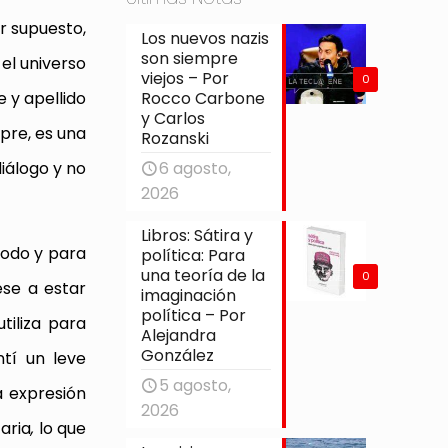
or supuesto,
Los nuevos nazis
son siempre
el universo
viejos – Por
0
Rocco Carbone
 y apellido
y Carlos
pre, es una
Rozanski
6 agosto,
diálogo y no
2026
Libros: Sátira y
todo y para
política: Para
una teoría de la
0
e a estar
imaginación
política – Por
tiliza para
Alejandra
González
ntí un leve
5 agosto,
a expresión
2026
aria
,
lo que