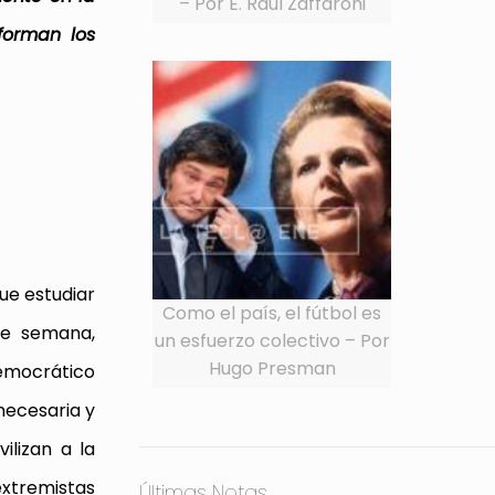
– Por E. Raúl Zaffaroni
forman los
que estudiar
Como el país, el fútbol es
de semana,
un esfuerzo colectivo – Por
Hugo Presman
democrático
necesaria y
ilizan a la
extremistas
Últimas Notas