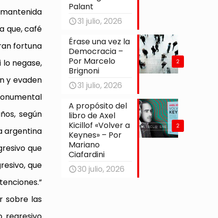
Palant
n mantenida
31 julio, 2026
a que, café
Érase una vez la
ran fortuna
Democracia –
Por Marcelo
2
i lo negase,
Brignoni
en y evaden
31 julio, 2026
 monumental
A propósito del
años, según
libro de Axel
Kicillof «Volver a
2
a argentina
Keynes» – Por
Mariano
gresivo que
Ciafardini
resivo, que
30 julio, 2026
etenciones.”
r sobre las
 regresivo