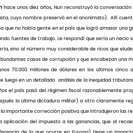
n
hace unos diez años, Nun reconstruyó la conversació
sta, cuyo nombre preservó en el anonimato). Allí cuent
a que no había gente en el país que logró amasar una g
eando fuentes de trabajo. Le respondí que sería un necio s
ería, sino al número muy considerable de ricos que elud
e abundantes casos de corrupción y que encabezan una
nos 70.000 millones de dólares en los últimos cinco 
 luego en un detallado análisis de la inequidad tributari
ños el país pasó del régimen fiscal razonablemente pro
pués la última dictadura militar) a otro claramente reg
 la importante corrección positiva que introdujeron las r
a aplicación del impuesto a las ganancias, que al recae
erencia de lo que ocurre en Europa) tiene un impacto