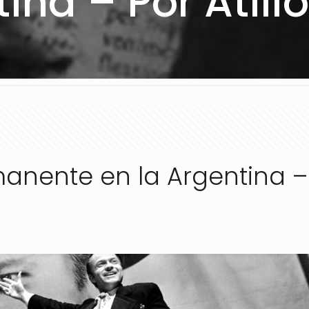
ina – Por Atili
anente en la Argentina –