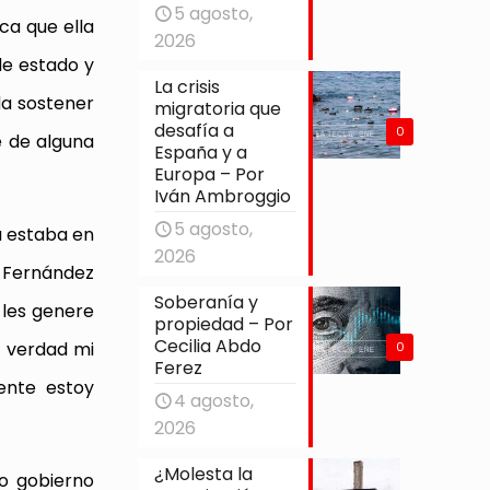
5 agosto,
ca que ella
2026
de estado y
La crisis
da sostener
migratoria que
desafía a
0
e de alguna
España y a
Europa – Por
Iván Ambroggio
5 agosto,
a estaba en
2026
o Fernández
Soberanía y
 les genere
propiedad – Por
Cecilia Abdo
a verdad mi
0
Ferez
ente estoy
4 agosto,
2026
¿Molesta la
o gobierno