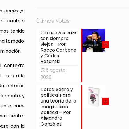
Entonces yo
Últimas Notas
 en cuanto a
emos tenido
Los nuevos nazis
son siempre
 ha tomado.
viejos – Por
0
Rocco Carbone
rminación.
y Carlos
Rozanski
l contexto
6 agosto,
 trato a la
2026
Un entorno
Libros: Sátira y
política: Para
blemente, y
una teoría de la
0
emente hace
imaginación
política – Por
reencuentro
Alejandra
González
aro con la