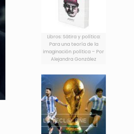
Libros: Sátira y política:
Para una teoría de la
imaginación política – Por
Alejandra González