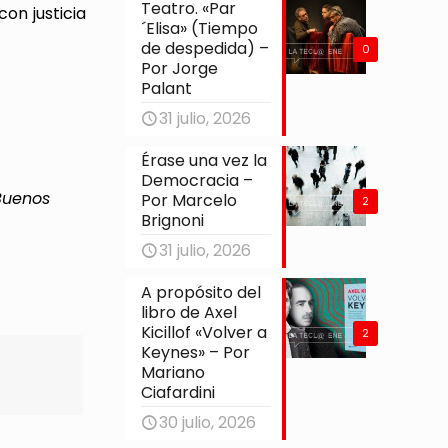
Teatro. «Par
on justicia
´Elisa» (Tiempo
de despedida) –
0
Por Jorge
Palant
31 julio, 2026
Érase una vez la
Democracia –
 Buenos
Por Marcelo
2
Brignoni
31 julio, 2026
A propósito del
libro de Axel
Kicillof «Volver a
2
Keynes» – Por
Mariano
Ciafardini
30 julio, 2026