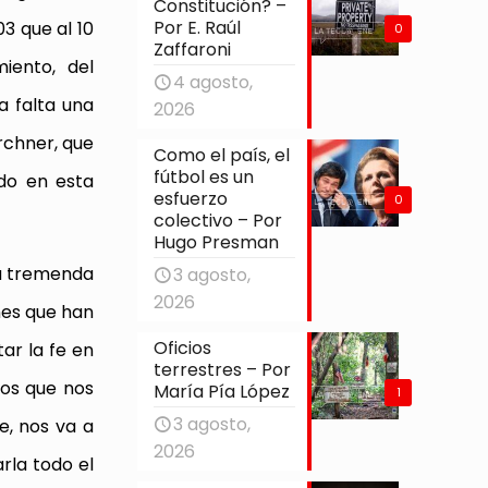
Constitución? –
Por E. Raúl
3 que al 10
0
Zaffaroni
iento, del
4 agosto,
 falta una
2026
rchner, que
Como el país, el
fútbol es un
ado en esta
esfuerzo
0
colectivo – Por
Hugo Presman
la tremenda
3 agosto,
2026
nes que han
Oficios
ar la fe en
terrestres – Por
mos que nos
María Pía López
1
3 agosto,
, nos va a
2026
rla todo el