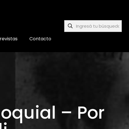
revistas
Contacto
loquial – Por