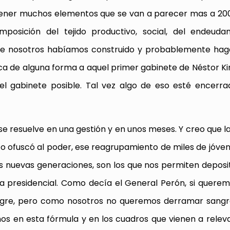
 tener muchos elementos que se van a parecer mas a 200
osición del tejido productivo, social, del endeudam
ue nosotros habíamos construido y probablemente haga
ca de alguna forma a aquel primer gabinete de Néstor Ki
el gabinete posible. Tal vez algo de eso esté encerr
 se resuelve en una gestión y en unos meses. Y creo que 
nto ofuscó al poder, ese reagrupamiento de miles de jóve
 nuevas generaciones, son los que nos permiten deposit
la presidencial. Como decía el General Perón, si quere
ngre, pero como nosotros no queremos derramar sangre
s en esta fórmula y en los cuadros que vienen a releva