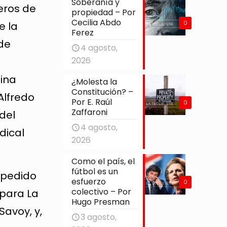
Soberanía y
eros de
propiedad – Por
Cecilia Abdo
0
e la
Ferez
de
4 agosto,
2026
tina
¿Molesta la
Constitución? –
Alfredo
Por E. Raúl
0
Zaffaroni
del
4 agosto,
dical
2026
Como el país, el
fútbol es un
a pedido
esfuerzo
0
colectivo – Por
 para La
Hugo Presman
Savoy, y,
3 agosto,