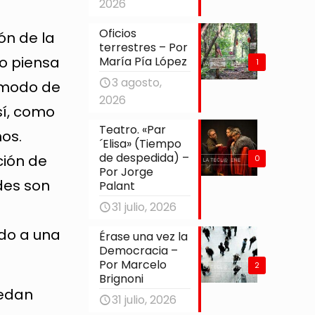
2026
Oficios
ón de la
terrestres – Por
lo piensa
María Pía López
1
3 agosto,
 modo de
2026
 sí, como
Teatro. «Par
hos.
´Elisa» (Tiempo
de despedida) –
ción de
0
Por Jorge
des son
Palant
31 julio, 2026
ado a una
Érase una vez la
Democracia –
Por Marcelo
2
Brignoni
uedan
31 julio, 2026