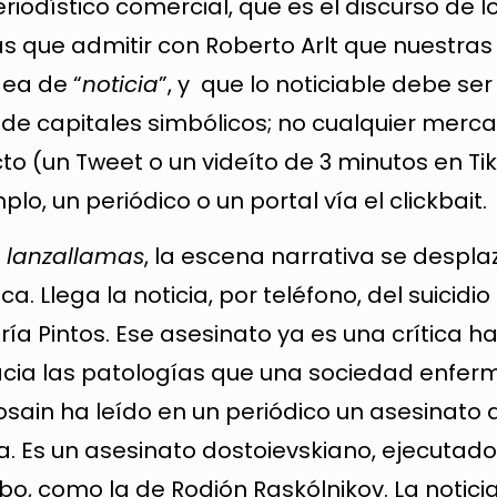
riodístico comercial, que es el discurso de l
 que admitir con Roberto Arlt que nuestras 
dea de “
noticia
”, y que lo noticiable debe se
e capitales simbólicos; no cualquier merca
o (un Tweet o un videíto de 3 minutos en Tik
o, un periódico o un portal vía el clickbait.
s lanzallamas
, la escena narrativa se despla
a. Llega la noticia, por teléfono, del suicidio
ría Pintos. Ese asesinato ya es una crítica ha
hacia las patologías que una sociedad enfer
dosain ha leído en un periódico un asesinato
a. Es un asesinato dostoievskiano, ejecutado 
o, como la de Rodión Raskólnikov. La noticia