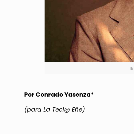
I
Por Conrado Yasenza*
(para La Tecl@ Eñe)