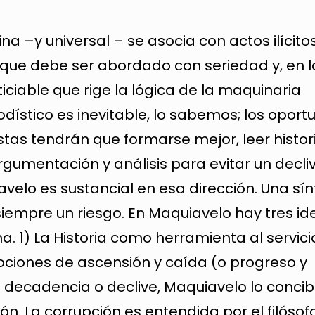
na –y universal – se asocia con actos ilícito
 que debe ser abordado con seriedad y, en l
iciable que rige la lógica de la maquinaria
dístico es inevitable, lo sabemos; los opor
istas tendrán que formarse mejor, leer histor
rgumentación y análisis para evitar un decli
velo es sustancial en esa dirección. Una sín
empre un riesgo. En Maquiavelo hay tres id
. 1) La Historia como herramienta al servici
nociones de ascensión y caída (o progreso y
a decadencia o declive, Maquiavelo lo conc
n. La corrupción es entendida por el filósof