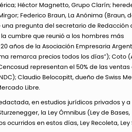
rica; Héctor Magnetto, Grupo Clarín; hered
Mirgor; Federico Braun, La Anónima (Braun, d
 una pregunta del secretario de Redacción 
e la cumbre que reunió a los hombres más
s 20 años de la Asociación Empresaria Argen
ónima remarca precios todos los días”); Coto (
y Cencosud representan el 50% de las ventas 
DC); Claudio Belocopitt, dueño de Swiss Me
ercado Libre.
redactada, en estudios jurídicos privados y 
Sturzenegger, la Ley Ómnibus (Ley de Bases,
os ocurridos en estos días, Ley Recoleta, Ley 