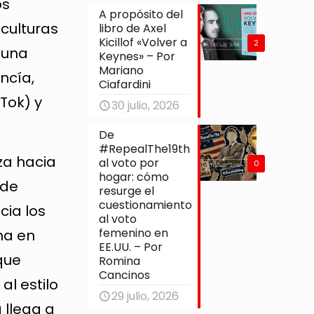
os
A propósito del
culturas
libro de Axel
Kicillof «Volver a
2
r una
Keynes» – Por
Mariano
ncía,
Ciafardini
Tok) y
30 julio, 2026
De
#RepealThe19th
za hacia
al voto por
0
hogar: cómo
 de
resurge el
cuestionamiento
cia los
al voto
femenino en
ma en
EE.UU. – Por
 que
Romina
Cancinos
al estilo
29 julio, 2026
 llega a