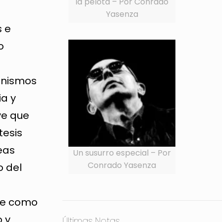
la pelota – Por Conrado
Yasenza
s e
o
tunismos
ia y
ve que
tesis
eas
Un susurro especial – Por
Conrado Yasenza
o del
ibe como
o y
Últimas Notas