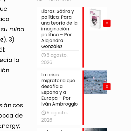
que
Libros: Sátira y
política: Para
ico:
una teoría de la
0
su ruina
imaginación
política – Por
z). 3)
Alejandra
González
l:
5 agosto,
ecía la
2026
ción
La crisis
n
migratoria que
desafía a
0
España y a
Europa – Por
Iván Ambroggio
siánicos
5 agosto,
Rocca de
2026
Energy;