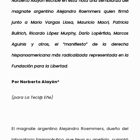
Norberto Alayón escribe en esta nota una semblanza del
magnate argentino Alejandro Roemmers quien firmó
junto a Mario Vargas Llosa, Mauricio Macri, Patricia
Bullrich, Ricardo López Murphy, Darío Lopérfido, Marcos
Aguinis y otros, el “manifiesto” de la derecha
hispanoamericana más radicalizada representada en la
Fundación para la Libertad.
Por Norberto Alayón*
(para La Tecl@ Eñe)
El magnate argentino Alejandro Roemmers, dueño del
laboratorio farmacéutico que lleva su apellido, cumplió