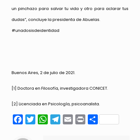
un pinchazo para salvar tu vida y otro para aclarar tus
dudas”, concluye la presidenta de Abuelas.
#unadosisdeidentidad
Buenos Aires, 2 de julio de 2021.
[1]
Doctora en Filosofía, investigadora CONICET.
[2]
Licenciada en Psicología, psicoanalista.
Facebook
Twitter
WhatsApp
Telegram
Email
Print
Compart