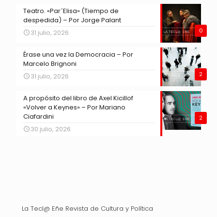
Teatro. «Par´Elisa» (Tiempo de
despedida) – Por Jorge Palant
0
31 julio, 2026
Érase una vez la Democracia – Por
Marcelo Brignoni
2
31 julio, 2026
A propósito del libro de Axel Kicillof
«Volver a Keynes» – Por Mariano
Ciafardini
2
30 julio, 2026
La Tecl@ Eñe Revista de Cultura y Política