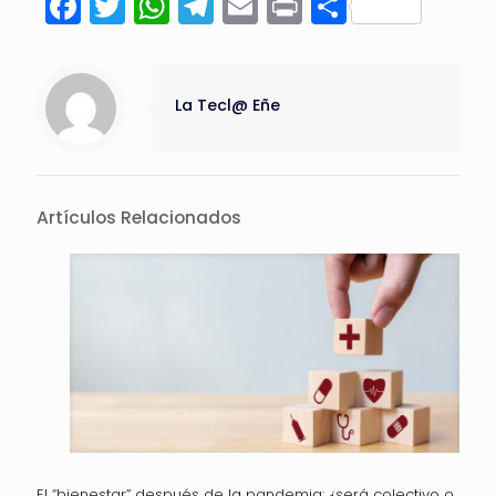
Facebook
Twitter
WhatsApp
Telegram
Email
Print
Compart
La Tecl@ Eñe
Artículos Relacionados
El “bienestar” después de la pandemia: ¿será colectivo o