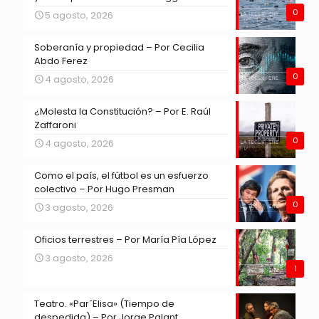
0
5 agosto, 2026
Soberanía y propiedad – Por Cecilia
Abdo Ferez
0
4 agosto, 2026
¿Molesta la Constitución? – Por E. Raúl
Zaffaroni
0
4 agosto, 2026
Como el país, el fútbol es un esfuerzo
colectivo – Por Hugo Presman
0
3 agosto, 2026
Oficios terrestres – Por María Pía López
3 agosto, 2026
1
Teatro. «Par´Elisa» (Tiempo de
despedida) – Por Jorge Palant