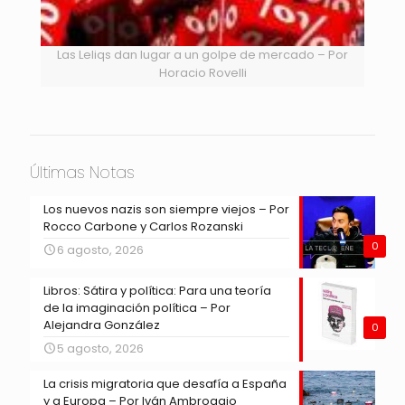
Las Leliqs dan lugar a un golpe de mercado – Por
Horacio Rovelli
Últimas Notas
Los nuevos nazis son siempre viejos – Por
Rocco Carbone y Carlos Rozanski
0
6 agosto, 2026
Libros: Sátira y política: Para una teoría
de la imaginación política – Por
Alejandra González
0
5 agosto, 2026
La crisis migratoria que desafía a España
y a Europa – Por Iván Ambroggio