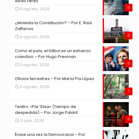
Abdo Ferez
0
4 agosto, 2026
¿Molesta la Constitución? – Por E. Raúl
Zaffaroni
0
4 agosto, 2026
Como el país, el fútbol es un esfuerzo
colectivo – Por Hugo Presman
0
3 agosto, 2026
Oficios terrestres – Por María Pía López
3 agosto, 2026
1
Teatro. «Par´Elisa» (Tiempo de
despedida) – Por Jorge Palant
0
31 julio, 2026
Érase una vez la Democracia – Por