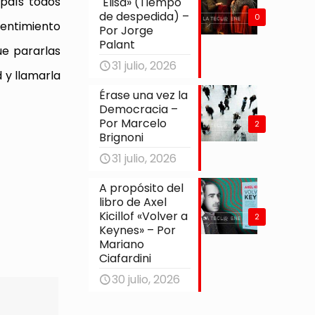
 país todos
´Elisa» (Tiempo
de despedida) –
0
entimiento
Por Jorge
Palant
ue pararlas
31 julio, 2026
d y llamarla
Érase una vez la
Democracia –
Por Marcelo
2
Brignoni
31 julio, 2026
A propósito del
libro de Axel
Kicillof «Volver a
2
Keynes» – Por
Mariano
Ciafardini
30 julio, 2026