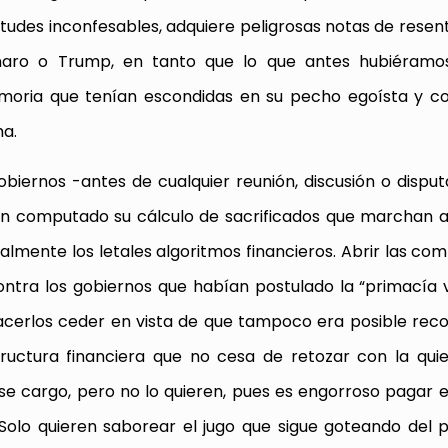
itudes inconfesables, adquiere peligrosas notas de resen
aro o Trump, en tanto que lo que antes hubiéramo
moria que tenían escondidas en su pecho egoísta y co
ha.
biernos -antes de cualquier reunión, discusión o disput
 computado su cálculo de sacrificados que marchan a 
almente los letales algoritmos financieros. Abrir las co
ontra los gobiernos que habían postulado la “primacía v
hacerlos ceder en vista de que tampoco era posible reco
ructura financiera que no cesa de retozar con la qui
rse cargo, pero no lo quieren, pues es engorroso pagar e
olo quieren saborear el jugo que sigue goteando del 