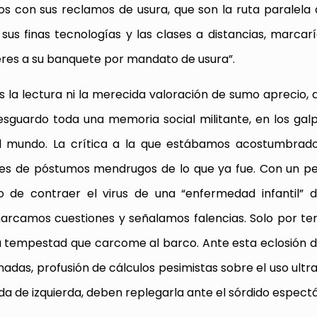
os con sus reclamos de usura, que son la ruta paralela al
 sus finas tecnologías y las clases a distancias, marcar
veres a su banquete por mandato de usura”.
 la lectura ni la merecida valoración de sumo aprecio,
esguardo toda una memoria social militante, en los gal
l mundo. La crítica a la que estábamos acostumbrado
res de póstumos mendrugos de lo que ya fue. Con un p
o de contraer el virus de una “enfermedad infantil” 
 marcamos cuestiones y señalamos falencias. Solo por te
a tempestad que carcome al barco. Ante esta eclosión d
das, profusión de cálculos pesimistas sobre el uso ultr
da de izquierda, deben replegarla ante el sórdido espectá