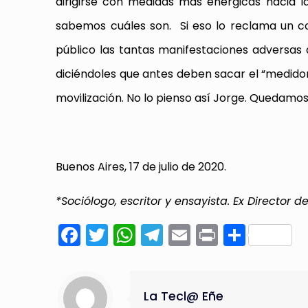
dirigirse con medidas más enérgicas hacia 
sabemos cuáles son. Si eso lo reclama un c
público las tantas manifestaciones adversas 
diciéndoles que antes deben sacar el “medidor d
movilización. No lo pienso así Jorge. Quedamo
Buenos Aires, 17 de julio de 2020.
*Sociólogo, escritor y ensayista. Ex Director d
Facebook
Twitter
WhatsApp
Telegram
Email
Print
Compa
La Tecl@ Eñe