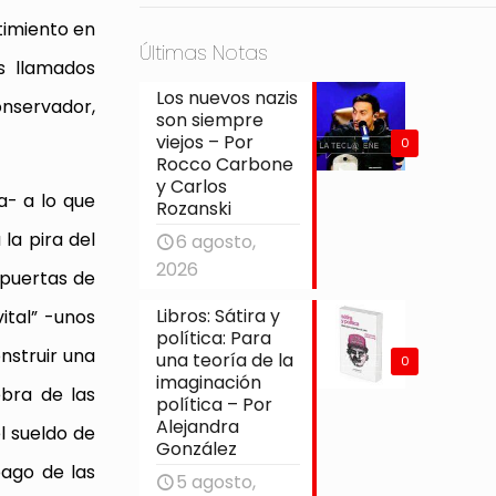
timiento en
Últimas Notas
s llamados
Los nuevos nazis
nservador,
son siempre
viejos – Por
0
Rocco Carbone
y Carlos
a- a lo que
Rozanski
la pira del
6 agosto,
2026
mpuertas de
Libros: Sátira y
ital” -unos
política: Para
nstruir una
una teoría de la
0
imaginación
ebra de las
política – Por
Alejandra
l sueldo de
González
pago de las
5 agosto,