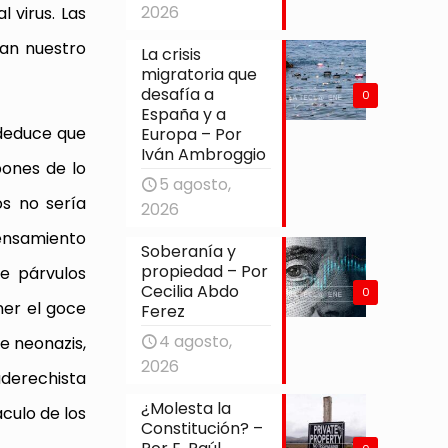
2026
 virus. Las
ían nuestro
La crisis
migratoria que
desafía a
0
España y a
 deduce que
Europa – Por
Iván Ambroggio
pones de lo
5 agosto,
s no sería
2026
ensamiento
Soberanía y
propiedad – Por
de párvulos
Cecilia Abdo
0
ner el goce
Ferez
4 agosto,
e neonazis,
2026
aderechista
¿Molesta la
culo de los
Constitución? –