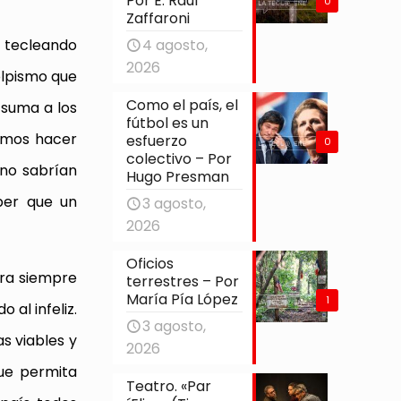
Por E. Raúl
0
Zaffaroni
 tecleando
4 agosto,
2026
olpismo que
Como el país, el
 suma a los
fútbol es un
gimos hacer
esfuerzo
0
colectivo – Por
 no sabrían
Hugo Presman
ber que un
3 agosto,
2026
Oficios
bra siempre
terrestres – Por
María Pía López
1
 al infeliz.
3 agosto,
s viables y
2026
ue permita
Teatro. «Par