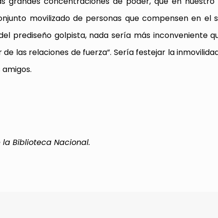
las grandes concentraciones de poder, que en nuestro
onjunto movilizado de personas que compensen en el s
del prediseño golpista, nada sería más inconveniente q
e las relaciones de fuerza”. Sería festejar la inmovilida
s amigos.
e la Biblioteca Nacional.
rtir