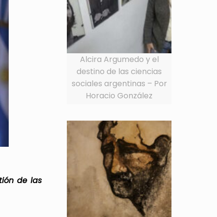
Alcira Argumedo y el
destino de las ciencias
sociales argentinas – Por
Horacio González
tión de las