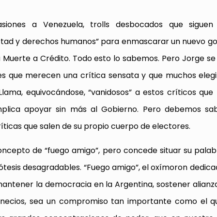
siones a Venezuela, trolls desbocados que siguen
ibertad y derechos humanos” para enmascarar un nuevo g
a Muerte a Crédito. Todo esto lo sabemos. Pero Jorge se
nes que merecen una crítica sensata y que muchos ele
 Llama, equivocándose, “vanidosos” a estos críticos que
implica apoyar sin más al Gobierno. Pero debemos sa
íticas que salen de su propio cuerpo de electores.
oncepto de “fuego amigo”, pero concede situar su pala
ótesis desagradables. “Fuego amigo”, el oxímoron dedicado
antener la democracia en la Argentina, sostener alianza
s necios, sea un compromiso tan importante como el q