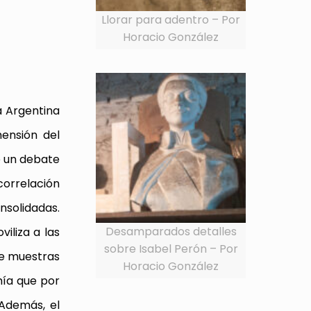
Llorar para adentro – Por
Horacio González
a Argentina
ensión del
e un debate
correlación
nsolidadas.
Desamparados detalles
iliza a las
sobre Isabel Perón – Por
de muestras
Horacio González
mía que por
 Además, el