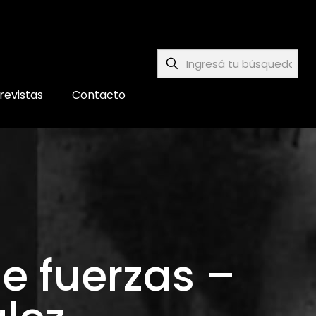
revistas
Contacto
de fuerzas –