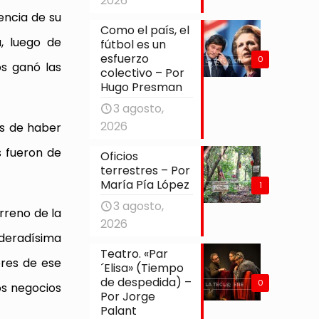
2026
encia de su
Como el país, el
, luego de
fútbol es un
esfuerzo
0
s ganó las
colectivo – Por
Hugo Presman
3 agosto,
2026
s de haber
s fueron de
Oficios
terrestres – Por
María Pía López
1
3 agosto,
erreno de la
2026
oderadísima
Teatro. «Par
ores de ese
´Elisa» (Tiempo
de despedida) –
0
os negocios
Por Jorge
Palant