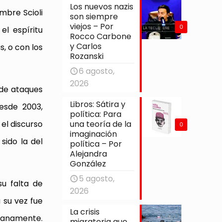
Los nuevos nazis
mbre Scioli
son siempre
viejos – Por
0
el espíritu
Rocco Carbone
y Carlos
, o con los
Rozanski
6 agosto,
2026
 de ataques
Libros: Sátira y
esde 2003,
política: Para
una teoría de la
 el discurso
0
imaginación
sido la del
política – Por
Alejandra
González
5 agosto,
su falta de
2026
 su vez fue
La crisis
umanamente.
migratoria que