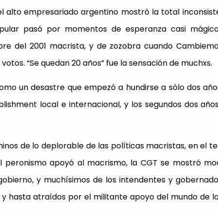
l alto empresariado argentino mostró la total inconsist
popular pasó por momentos de esperanza casi mágica
mbre del 2001 macrista, y de zozobra cuando Cambiemo
 votos. “Se quedan 20 años” fue la sensación de muchxs.
omo un desastre que empezó a hundirse a sólo dos año
blishment local e internacional, y los segundos dos año
inos de lo deplorable de las políticas macristas, en el t
 del peronismo apoyó al macrismo, la CGT se mostró m
gobierno, y muchísimos de los intendentes y gobernad
s y hasta atraídos por el militante apoyo del mundo de l