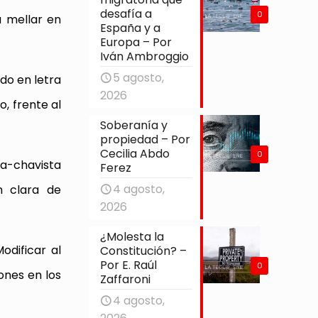
desafía a
0
a mellar en
España y a
Europa – Por
Iván Ambroggio
5 agosto,
ado en letra
2026
o, frente al
Soberanía y
propiedad – Por
Cecilia Abdo
0
ta-chavista
Ferez
4 agosto,
n clara de
2026
¿Molesta la
odificar al
Constitución? –
Por E. Raúl
0
ones en los
Zaffaroni
4 agosto,