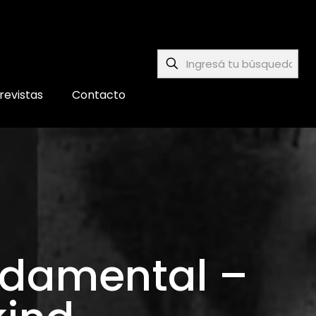
revistas
Contacto
undamental –