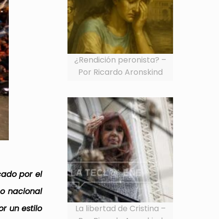
¿Rendición peronista? –
Por Ricardo Aronskind
cado por el
o nacional
La libertad de Cristina –
r un estilo