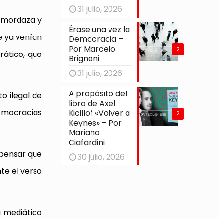
31 julio, 2026
l mordaza y
Érase una vez la
e ya venían
Democracia –
Por Marcelo
2
rático, que
Brignoni
31 julio, 2026
A propósito del
to ilegal de
libro de Axel
democracias
Kicillof «Volver a
2
Keynes» – Por
Mariano
Ciafardini
 pensar que
30 julio, 2026
te el verso
a mediático