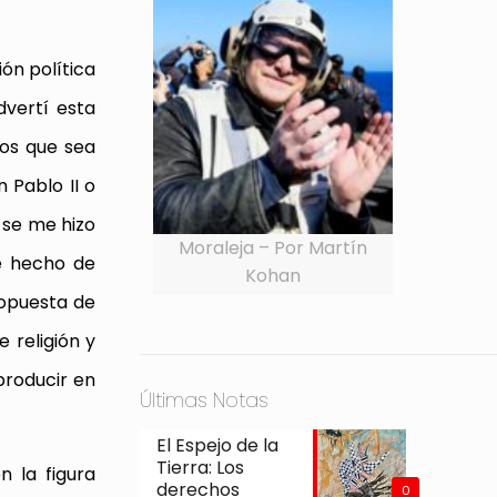
ión política
dvertí esta
nos que sea
 Pablo II o
 se me hizo
Moraleja – Por Martín
de hecho de
Kohan
propuesta de
 religión y
producir en
Últimas Notas
El Espejo de la
Tierra: Los
n la figura
derechos
0