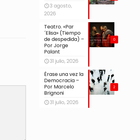
3 agosto,
2026
Teatro. «Par
´Elisa» (Tiempo
de despedida) –
0
Por Jorge
Palant
31 julio, 2026
Érase una vez la
Democracia –
Por Marcelo
2
Brignoni
31 julio, 2026