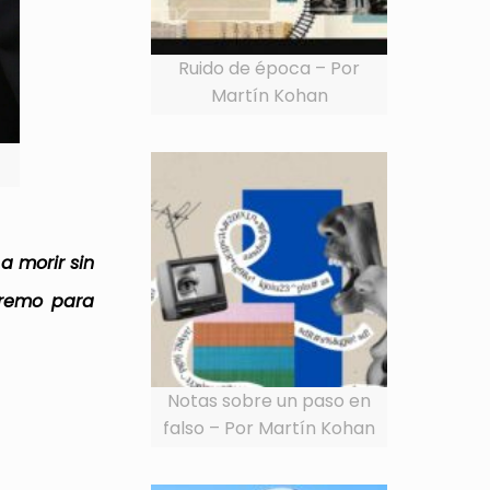
Ruido de época – Por
Martín Kohan
a morir sin
tremo para
Notas sobre un paso en
falso – Por Martín Kohan