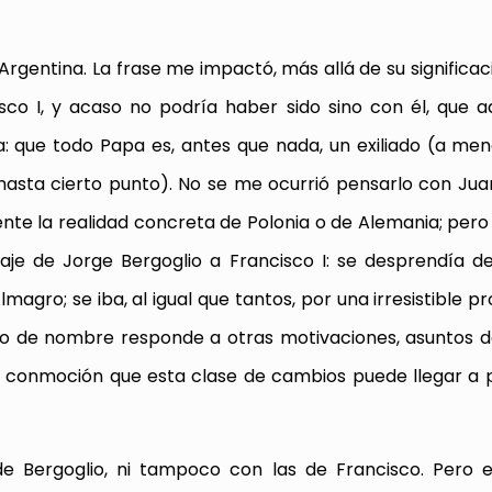
 Argentina. La frase me impactó, más allá de su significac
sco I, y acaso no podría haber sido sino con él, que a
a: que todo Papa es, antes que nada, un exiliado (a me
hasta cierto punto). No se me ocurrió pensarlo con Juan
te la realidad concreta de Polonia o de Alemania; pero
saje de Jorge Bergoglio a Francisco I: se desprendía 
magro; se iba, al igual que tantos, por una irresistible 
mbio de nombre responde a otras motivaciones, asuntos de
la conmoción que esta clase de cambios puede llegar a 
e Bergoglio, ni tampoco con las de Francisco. Pero e