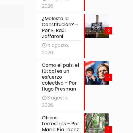
2026
¿Molesta la
Constitución? –
Por E. Raúl
0
Zaffaroni
4 agosto,
2026
Como el país, el
fútbol es un
esfuerzo
0
colectivo – Por
Hugo Presman
3 agosto,
2026
Oficios
terrestres – Por
María Pía López
1