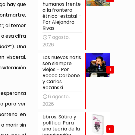
humanos frente
lgo hay que
a la frontera
Montmartre,
étnico-estatal –
Por Alejandro
”; al temor
Rivas
a esa cifra
7 agosto,
2026
dad?”). Una
n visceral.
Los nuevos nazis
son siempre
nsideración
viejos – Por
1
Rocco Carbone
y Carlos
Rozanski
a esperanza
6 agosto,
ta para ver
2026
 porteño en
Libros: Sátira y
política: Para
 a morir sin
una teoría de la
0
imaginación