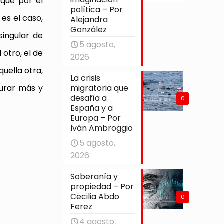
 que por el
política – Por
es el caso,
Alejandra
González
singular de
5 agosto,
otro, el de
2026
quella otra,
La crisis
migratoria que
durar más y
desafía a
0
España y a
Europa – Por
Iván Ambroggio
5 agosto,
2026
Soberanía y
propiedad – Por
Cecilia Abdo
0
Ferez
4 agosto,