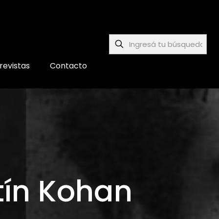
revistas
Contacto
rtín Kohan