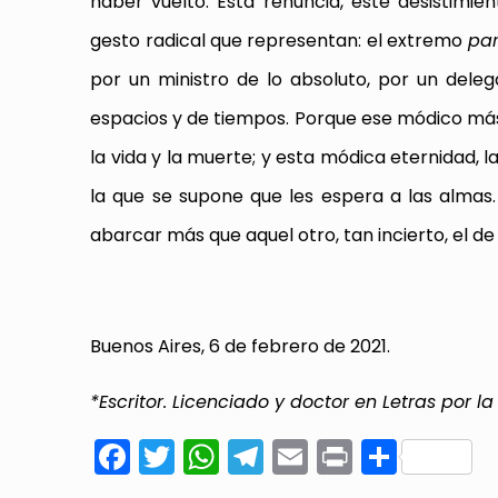
haber vuelto. Esta renuncia, este desistimie
gesto radical que representan: el extremo
pa
por un ministro de lo absoluto, por un dele
espacios y de tiempos. Porque ese módico más 
la vida y la muerte; y esta módica eternidad, l
la que se supone que les espera a las almas
abarcar más que aquel otro, tan incierto, el de
Buenos Aires, 6 de febrero de 2021.
*Escritor. Licenciado y doctor en Letras por l
Facebook
Twitter
WhatsApp
Telegram
Email
Print
Compa