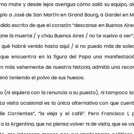
ma mate y desde lejos averigua cómo salió su equipo, a
plo a José de San Martín en Grand Bourg, a Gardel en 
dido escrito de que el corazón “descanse en Buenos Aires
 la muerte / y chau Buenos Aires / no te vuelvo a ver”; 
r qué habré venido hasta aquí / si no puedo más de sole
, que encuentra en la figura del Papa una manifestació
ión más vehemente de nuestra historia, admitió una reco
minó teniendo el polvo de sus huesos.
o (ni siquiera con la renuncia a su puesto), ni tampoco l
a visita ocasional es la única alternativa con que cuen
Corrientes”, “la vieja y el café”. Pero Francisco I,
la Argentina, que no piensa volver ni de visita, que se va