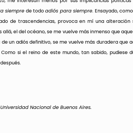
nto, me interesan menos por sus implicancias políticas
ra siempre
de todo
adiós para siempre
. Ensayado, como 
gado de trascendencias, provoca en mí una alteración 
allá, el del océano, se me vuelve más inmenso que aquel 
a de un adiós definitivo, se me vuelve más duradera que a
. Como si el reino de este mundo, tan sabido, pudiese 
 después.
a Universidad Nacional de Buenos Aires.
rtir