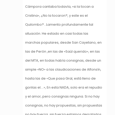
Cámpora cantaba todavía, «si la tocan a
Cristina», ¿No la tocaron?, y este es el
Quilombo?…Lamento profundamente tal
situación. He estado en casi todas las
marchas populares, desde San Cayetano, en
las de Perón ,en las de «Saúl querido», en las
del MTA, en todas había consignas, desde un
simple «NO» a las claudicaciones de Alfonsín,
hasta las de «Que pasa Gral, está lleno de
gorilas el….», En esta NADA, solo era el repudio
y el amor, pero consignas ninguna. Si no hay
consignas, no hay propuestas, sin propuestas
no hay fuerza, sin fuerza estamos derrotados.