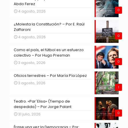
Abdo Ferez
0
4 agosto, 2026
¿Molesta la Constitución? – Por E. Raúl
Zaffaroni
0
4 agosto, 2026
Como el país, el fútbol es un esfuerzo
colectivo – Por Hugo Presman
0
3 agosto, 2026
Oficios terrestres – Por María Pía López
3 agosto, 2026
1
Teatro. «Par´Elisa» (Tiempo de
despedida) – Por Jorge Palant
0
31 julio, 2026
Érase una vez la Democracia – Por