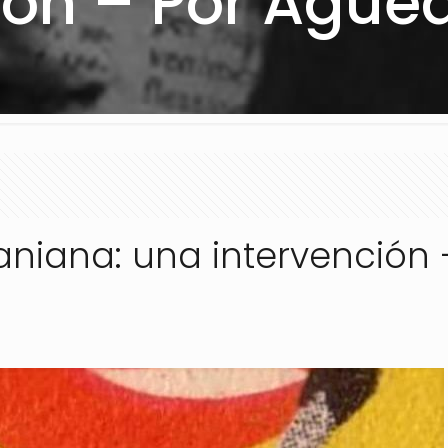
ión – Por Águe
caniana: una intervención 