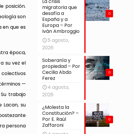
La crisis
e posición.
migratoria que
desafía a
0
deología son
España y a
Europa – Por
a en que es
Iván Ambroggio
5 agosto,
2026
stra época,
Soberanía y
 a su vez el
propiedad – Por
Cecilia Abdo
0
 colectivos
Ferez
 términos —
4 agosto,
 Su trabajo
2026
e Lacan, su
¿Molesta la
Constitución? –
 bostezante
Por E. Raúl
0
Zaffaroni
era persona