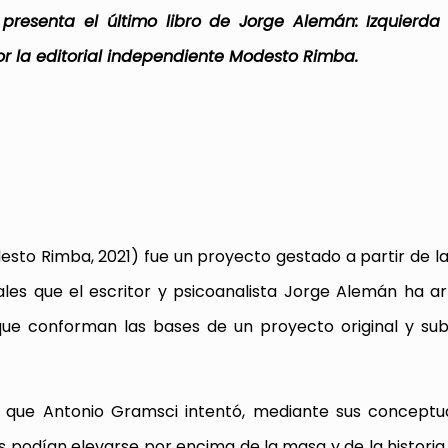
presenta el último libro de Jorge Alemán: Izquierda 
or la editorial independiente Modesto Rimba.
sto Rimba, 2021) fue un proyecto gestado a partir de l
les que el escritor y psicoanalista Jorge Alemán ha ar
 que conforman las bases de un proyecto original y sub
n que Antonio Gramsci intentó, mediante sus conceptua
les podían elevarse por encima de la masa y de la histori