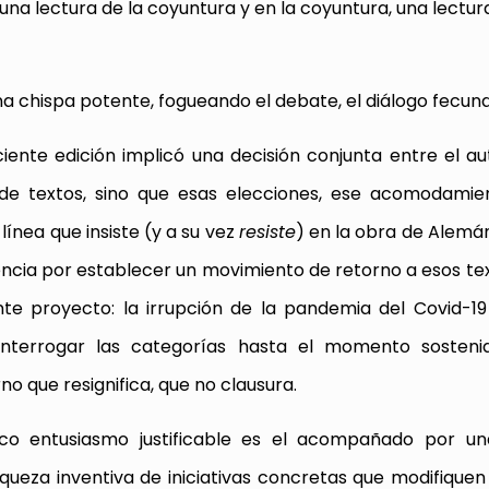
 una lectura de la coyuntura y en la coyuntura, una lectu
 chispa potente, fogueando el debate, el diálogo fecund
iente edición implicó una decisión conjunta entre el au
 de textos, sino que esas elecciones, ese acomodamie
ínea que insiste (y a su vez
resiste
) en la obra de Alemán
ncia por establecer un movimiento de retorno a esos text
nte proyecto: la irrupción de la pandemia del Covid-19
 interrogar las categorías hasta el momento sosteni
o que resignifica, que no clausura.
ico entusiasmo justificable es el acompañado por un
riqueza inventiva de iniciativas concretas que modifiquen