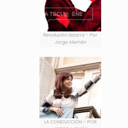
Revolución bizarra – Por
Jorge Alemán
LA CONDUCCIÓN – POR