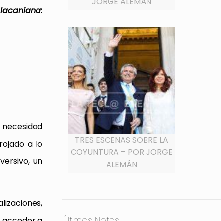
JORGE ALEMÁN
lacaniana:
a necesidad
TRES ESCENAS SOBRE LA
rojado a lo
COYUNTURA – POR JORGE
versivo, un
ALEMÁN
lizaciones,
Últimas Notas
a, acceder a