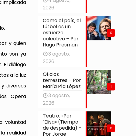
4 agosto,
ra implicada
2026
Como el país, el
fútbol es un
o.
esfuerzo
0
colectivo – Por
tor y quien
Hugo Presman
3 agosto,
nto son ya
2026
. El diálogo
Oficios
os a la luz
terrestres – Por
 y diversos
María Pía López
1
3 agosto,
das. Opera
2026
Teatro. «Par
´Elisa» (Tiempo
a voluntad
de despedida) –
0
 la realidad
Por Jorge