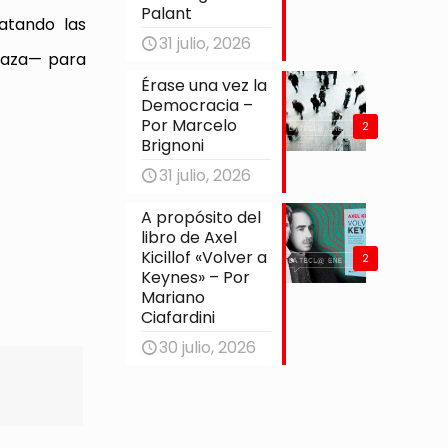
Palant
atando las
31 julio, 2026
chaza— para
Érase una vez la
Democracia –
Por Marcelo
2
Brignoni
31 julio, 2026
A propósito del
libro de Axel
Kicillof «Volver a
2
Keynes» – Por
Mariano
Ciafardini
30 julio, 2026