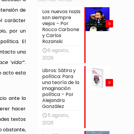
etensión de
Los nuevos nazis
son siempre
el carácter
viejos – Por
0
Rocco Carbone
bio, por un
y Carlos
Rozanski
olítica. El
6 agosto,
ontacto una
2026
ace ‘vida’
”.
Libros: Sátira y
n acto esta
política: Para
una teoría de la
0
imaginación
política – Por
cio ante la
Alejandra
González
uerer hacer
5 agosto,
andes textos
2026
no obstante,