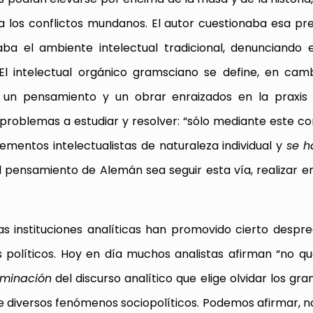
 los conflictos mundanos. El autor cuestionaba esa pr
zaba el ambiente intelectual tradicional, denunciando 
El intelectual orgánico gramsciano se define, en cam
 un pensamiento y un obrar enraizados en la praxis p
s problemas a estudiar y resolver: “sólo mediante este c
elementos intelectualistas de naturaleza individual y
se h
l pensamiento de Alemán sea seguir esta vía, realizar e
as instituciones analíticas han promovido cierto despre
s políticos. Hoy en día muchos analistas afirman “no q
minación
del discurso analítico que elige olvidar los gr
a de diversos fenómenos sociopolíticos. Podemos afirmar, 