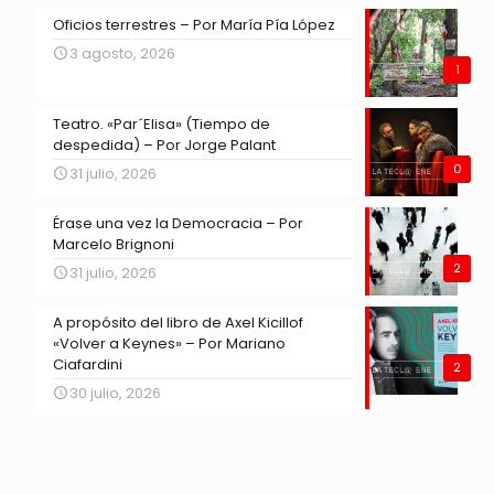
Oficios terrestres – Por María Pía López
3 agosto, 2026
1
Teatro. «Par´Elisa» (Tiempo de
despedida) – Por Jorge Palant
0
31 julio, 2026
Érase una vez la Democracia – Por
Marcelo Brignoni
2
31 julio, 2026
A propósito del libro de Axel Kicillof
«Volver a Keynes» – Por Mariano
Ciafardini
2
30 julio, 2026