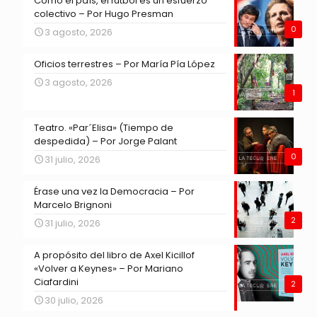
Como el país, el fútbol es un esfuerzo
colectivo – Por Hugo Presman
0
3 agosto, 2026
Oficios terrestres – Por María Pía López
3 agosto, 2026
1
Teatro. «Par´Elisa» (Tiempo de
despedida) – Por Jorge Palant
0
31 julio, 2026
Érase una vez la Democracia – Por
Marcelo Brignoni
2
31 julio, 2026
A propósito del libro de Axel Kicillof
«Volver a Keynes» – Por Mariano
Ciafardini
2
30 julio, 2026