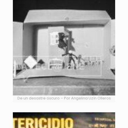
De un desastre oscuro – Por Angelina Uzín Olleros