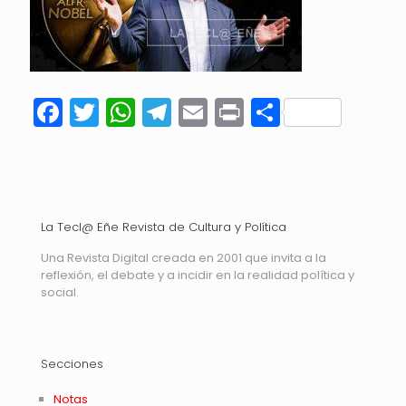
Facebook
Twitter
WhatsApp
Telegram
Email
Print
Compart
La Tecl@ Eñe Revista de Cultura y Política
Una Revista Digital creada en 2001 que invita a la
reflexión, el debate y a incidir en la realidad política y
social.
Secciones
Notas