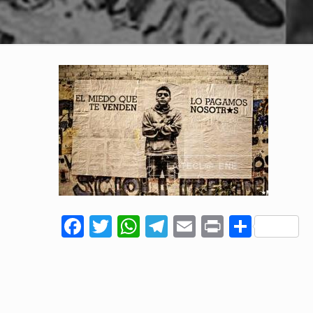
Facebook
Twitter
WhatsApp
Telegram
Email
Print
Comp