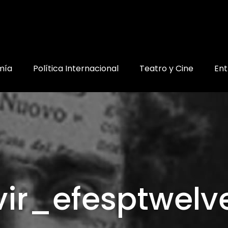
mía
Política Internacional
Teatro y Cine
Ent
vir_efesptwel