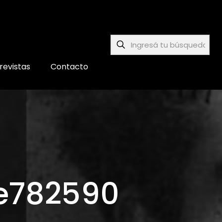
revistas
Contacto
ve782590