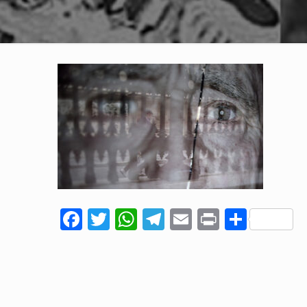
Facebook
Twitter
WhatsApp
Telegram
Email
Print
Comp