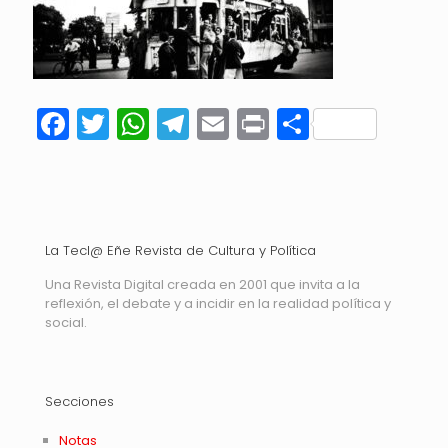
Facebook
Twitter
WhatsApp
Telegram
Email
Print
Compart
La Tecl@ Eñe Revista de Cultura y Política
Una Revista Digital creada en 2001 que invita a la
reflexión, el debate y a incidir en la realidad política y
social.
Secciones
Notas