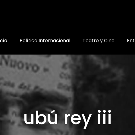
mía
Política Internacional
Teatro y Cine
Ent
ubú rey iii