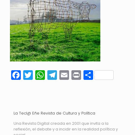
Facebook
Twitter
WhatsApp
Telegram
Email
Print
Compart
La Tecl@ Eñe Revista de Cultura y Política
Una Revista Digital creada en 2001 que invita a la
reflexión, el debate y a incidir en la realidad política y
social.