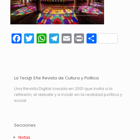
Facebook
Twitter
WhatsApp
Telegram
Email
Print
Compart
La Tecl@ Eñe Revista de Cultura y Política
Una Revista Digital creada en 2001 que invita a la
reflexión, el debate y a incidir en la realidad política y
social.
Secciones
Notas