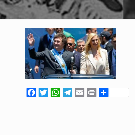
Facebook
Twitter
WhatsApp
Telegram
Email
Print
Comp