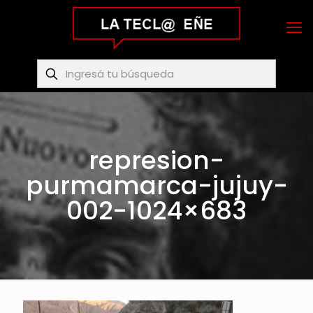
represion-
purmamarca-jujuy-
002-1024×683