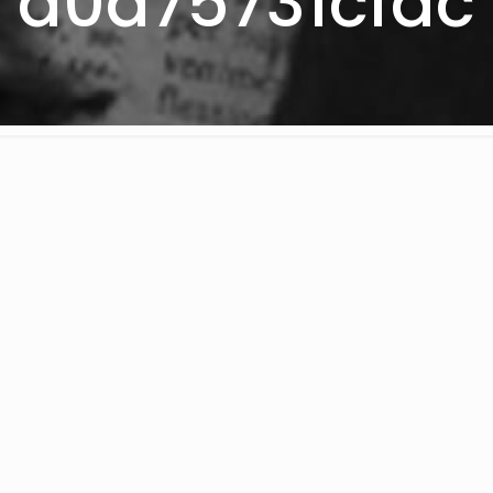
d0a75731cfdc
artir